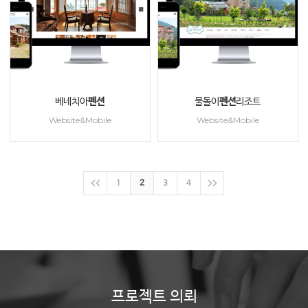
베네치아
펜션
물돌이
펜션
리조트
Website&Mobile
Website&Mobile
1
2
3
4
프로젝트 의뢰