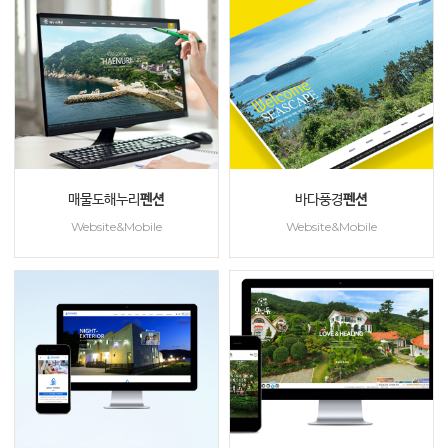
매물도해누리
펜션
바다풍경
펜션
Website&Mobile
Website&Mobile