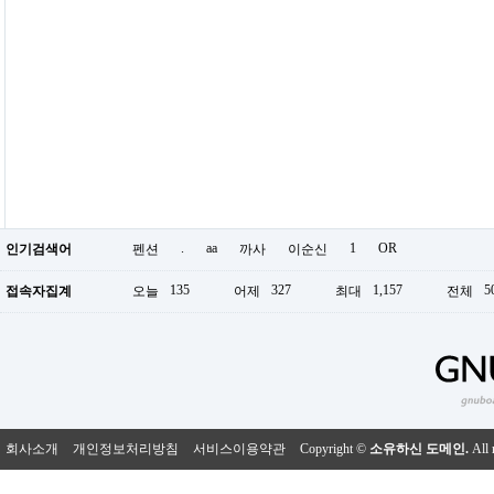
.
aa
1
OR
인기검색어
펜션
까사
이순신
135
327
1,157
5
접속자집계
오늘
어제
최대
전체
회사소개
개인정보처리방침
서비스이용약관
Copyright ©
소유하신 도메인.
All 